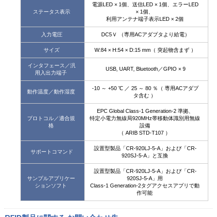
電源LED × 1個、送信LED × 1個、エラーLED
ステータス表示
× 1個、
利用アンテナ端子表示LED × 2個
入力電圧
DC5Ｖ （専用ACアダプタより給電）
サイズ
W:84 × H:54 × D:15 mm（ 突起物含まず ）
インタフェース／汎
USB, UART, Bluetooth／GPIO × 9
用入出力端子
-10 ～ +50 ℃ ／ 25 ～ 80 ％（ 専用ACアダプ
動作温度／動作湿度
タ含む ）
EPC Global Class-1 Generation-2 準拠、
プロトコル／適合規
特定小電力無線局920MHz帯移動体識別用無線
格
設備
（ ARIB STD-T107 ）
設置型製品「CR-920LJ-5-A」および「CR-
サポートコマンド
920SJ-5-A」と互換
設置型製品「CR-920LJ-5-A」および「CR-
サンプルアプリケー
920SJ-5-A」用
ションソフト
Class-1 Generation-2タグアクセスアプリで動
作可能