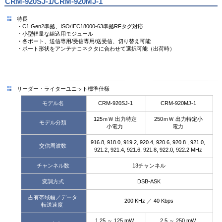
CRM-920SJ-1/CRM-920MJ-1
特長
・C1 Gen2準拠、ISO/IEC18000-63準拠RFタグ対応
・小型軽量な組込用モジュール
・各ポート、送信専用/受信専用/送受信、切り替え可能
・ポート形状をアンテナコネクタに合わせて選択可能（出荷時）
リーダー・ライターユニット標準仕様
モデル名
CRM-920SJ-1
CRM-920MJ-1
125ｍＷ 出力特定
250ｍＷ 出力特定小
モデル分類
小電力
電力
916.8, 918.0, 919.2, 920.4, 920.6, 920.8 , 921.0,
交信周波数
921.2, 921.4, 921.6, 921.8, 922.0, 922.2 MHz
チャンネル数
13チャンネル
変調方式
DSB-ASK
占有帯域幅／データ
200 KHz ／ 40 Kbps
転送速度
1.25 ～ 125 mW
2.5 ～ 250 mW