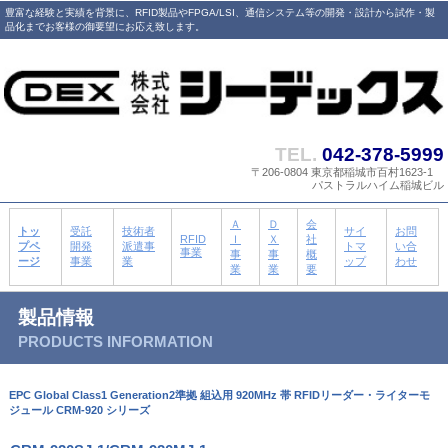
豊富な経験と実績を背景に、RFID製品やFPGA/LSI、通信システム等の開発・設計から試作・製
品化までお客様の御要望にお応え致します。
TEL.
042-378-5999
〒206-0804 東京都稲城市百村1623-1
パストラルハイム稲城ビル
Ａ
Ｄ
会
トッ
受託
技術者
サイ
お問
RFID
Ｉ
Ｘ
社
プペ
開発
派遣事
トマ
い合
事業
事
事
概
ージ
事業
業
ップ
わせ
業
業
要
製品情報
PRODUCTS INFORMATION
EPC Global Class1 Generation2準拠 組込用 920MHz 帯 RFIDリーダー・ライターモ
ジュール CRM-920 シリーズ