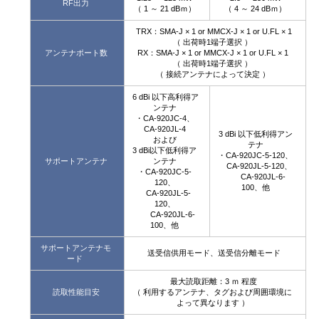
RF出力
（ 1 ～ 21 dBｍ）
（ 4 ～ 24 dBｍ）
TRX：SMA-J × 1 or MMCX-J × 1 or U.FL × 1
（ 出荷時1端子選択 ）
アンテナポート数
RX：SMA-J × 1 or MMCX-J × 1 or U.FL × 1
（ 出荷時1端子選択 ）
（ 接続アンテナによって決定 ）
6 dBi 以下高利得ア
ンテナ
・CA-920JC-4、
CA-920JL-4
3 dBi 以下低利得アン
および
テナ
3 dBi以下低利得ア
・CA-920JC-5-120、
サポートアンテナ
ンテナ
CA-920JL-5-120、
・CA-920JC-5-
CA-920JL-6-
120、
100、他
CA-920JL-5-
120、
CA-920JL-6-
100、他
サポートアンテナモ
送受信供用モード、送受信分離モード
ード
最大読取距離：3 ｍ 程度
読取性能目安
（ 利用するアンテナ、タグおよび周囲環境に
よって異なります ）