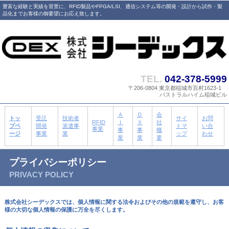
豊富な経験と実績を背景に、RFID製品やFPGA/LSI、通信システム等の開発・設計から試作・製
品化までお客様の御要望にお応え致します。
TEL.
042-378-5999
〒206-0804 東京都稲城市百村1623-1
パストラルハイム稲城ビル
Ａ
Ｄ
会
トッ
受託
技術者
サイ
お問
RFID
Ｉ
Ｘ
社
プペ
開発
派遣事
トマ
い合
事業
事
事
概
ージ
事業
業
ップ
わせ
業
業
要
プライバシーポリシー
PRIVACY POLICY
株式会社シーデックスでは、個人情報に関する法令およびその他の規範を遵守し、お客
様の大切な個人情報の保護に万全を尽くします。