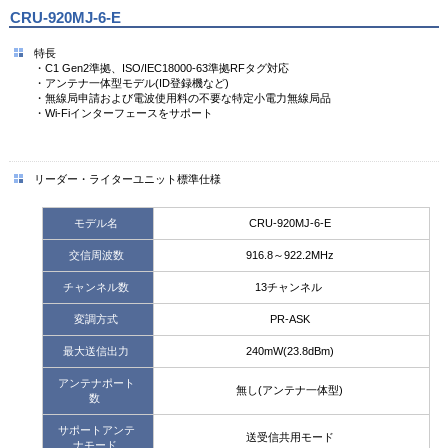
CRU-920MJ-6-E
特長
・C1 Gen2準拠、ISO/IEC18000-63準拠RFタグ対応
・アンテナ一体型モデル(ID登録機など)
・無線局申請および電波使用料の不要な特定小電力無線局品
・Wi-Fiインターフェースをサポート
リーダー・ライターユニット標準仕様
モデル名
CRU-920MJ-6-E
交信周波数
916.8～922.2MHz
チャンネル数
13チャンネル
変調方式
PR-ASK
最大送信出力
240mW(23.8dBm)
アンテナポート
無し(アンテナ一体型)
数
サポートアンテ
送受信共用モード
ナモード