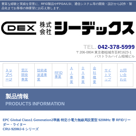
豊富な経験と実績を背景に、RFID製品やFPGA/LSI、通信システム等の開発・設計から試作・製
品化までお客様の御要望にお応え致します。
TEL.
042-378-5999
〒206-0804 東京都稲城市百村1623-1
パストラルハイム稲城ビル
Ａ
Ｄ
会
トッ
受託
技術者
サイ
お問
RFID
Ｉ
Ｘ
社
プペ
開発
派遣事
トマ
い合
事業
事
事
概
ージ
事業
業
ップ
わせ
業
業
要
製品情報
PRODUCTS INFORMATION
EPC Global Class1 Generation2準拠 特定小電力無線局設置型 920MHz 帯 RFIDリー
ダー・ライター
CRU-920MJ-6 シリーズ